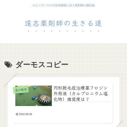
エビングハウスの忘却曲線に抗う薬剤師の備忘録
遠志薬剤師の生きる道
ダーモスコピー
円形脱毛症治療薬フロジン
薬の勉強
外用液（カルプロニウム塩
化物）推奨度は？
2019.08.06