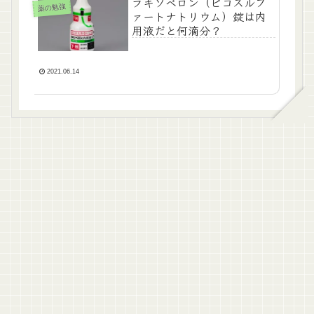
ラキソベロン（ピコスルフ
薬の勉強
ァートナトリウム）錠は内
用液だと何滴分？
2021.06.14