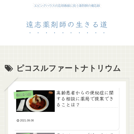
エビングハウスの忘却曲線に抗う薬剤師の備忘録
遠志薬剤師の生きる道
ピコスルファートナトリウム
高齢患者からの便秘症に関
役に立つ話
する相談に薬局で提案でき
ることは？
2021.09.06