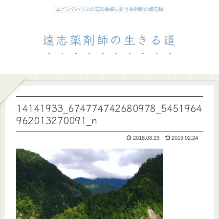
エビングハウスの忘却曲線に抗う薬剤師の備忘録
遠志薬剤師の生きる道
14141933_674774742680978_5451964
962013270091_n
2018.08.23
2019.02.24