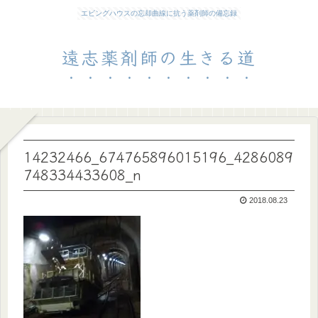
エビングハウスの忘却曲線に抗う薬剤師の備忘録
遠志薬剤師の生きる道
14232466_674765896015196_4286089
748334433608_n
2018.08.23