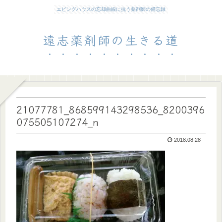
エビングハウスの忘却曲線に抗う薬剤師の備忘録
遠志薬剤師の生きる道
21077781_868599143298536_8200396
075505107274_n
2018.08.28