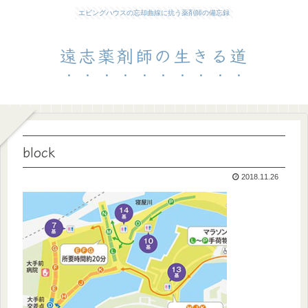
エビングハウスの忘却曲線に抗う薬剤師の備忘録
遠志薬剤師の生きる道
block
2018.11.26