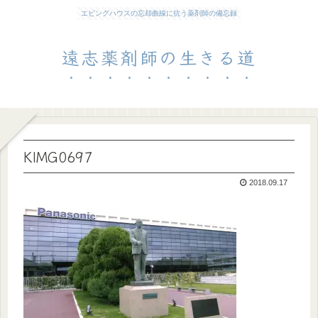
エビングハウスの忘却曲線に抗う薬剤師の備忘録
遠志薬剤師の生きる道
KIMG0697
2018.09.17