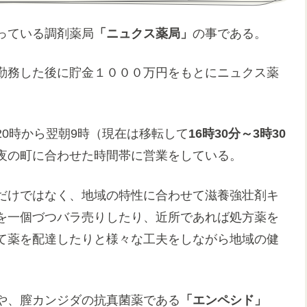
っている調剤薬局
「ニュクス薬局」
の事である。
勤務した後に貯金１０００万円をもとにニュクス薬
20時から翌朝9時（現在は移転して
16時30分～3時30
夜の町に合わせた時間帯に営業をしている。
だけではなく、地域の特性に合わせて滋養強壮剤キ
を一個づつバラ売りしたり、近所であれば処方薬を
て薬を配達したりと様々な工夫をしながら地域の健
や、膣カンジダの抗真菌薬である
「エンペシド」