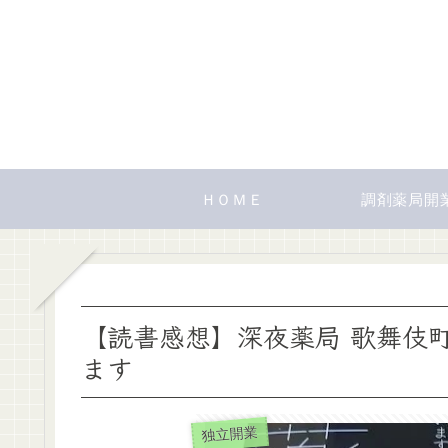
ＨＯＭＥ
調剤薬局開
【読書感想】深夜薬局 歌舞伎
ます
独立開業