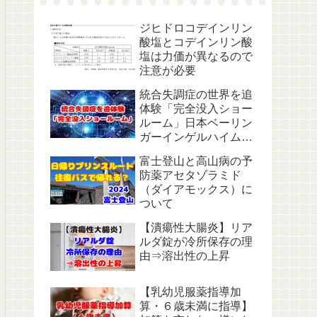
ジヒドロコデインリン
酸塩とコデインリン酸
塩は力価が異なるので
注意が必要
統合失調症の世界を追
体験「完全没入ショー
ルーム」日本ベーリン
ガーインゲルハイム主
催
富士登山と高山病の予
防薬アセタゾラミド
（ダイアモックス）に
ついて
【潰瘍性大腸炎】リア
ルダ錠が冷所保存の理
由⇒溶出性の上昇
【乳幼児服薬指導加
算・６歳未満に指導】