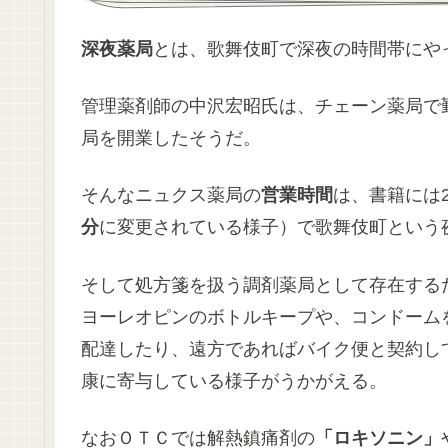
深夜薬局
とは、歌舞伎町で深夜の時間帯にや
管理薬剤師の中沢宏昭氏は、チェーン薬局で
局を開業したそうだ。
そんなニュクス薬局の
営業時間
は、書籍には
分
に変更されている様子）で歌舞伎町という
そして処方箋を扱う調剤薬局として存在する
ヨーレオピンのボトルキープや、コンドーム
配達したり、遠方であればバイク便と契約し
康に寄与している様子がうかがえる。
なおＯＴＣでは解熱鎮痛剤の
「ロキソニン」