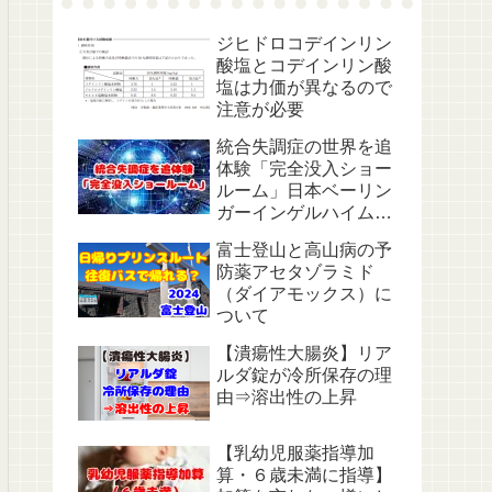
ジヒドロコデインリン
酸塩とコデインリン酸
塩は力価が異なるので
注意が必要
統合失調症の世界を追
体験「完全没入ショー
ルーム」日本ベーリン
ガーインゲルハイム主
催
富士登山と高山病の予
防薬アセタゾラミド
（ダイアモックス）に
ついて
【潰瘍性大腸炎】リア
ルダ錠が冷所保存の理
由⇒溶出性の上昇
【乳幼児服薬指導加
算・６歳未満に指導】