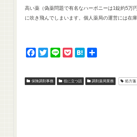
高い薬（偽薬問題で有名なハーボニーは1錠約5万
に吹き飛んでしまいます。個人薬局の運営には在
F
T
Li
P
H
共
a
wi
n
o
at
有
c
tt
e
ck
e
e
er
et
n
保険調剤事務
役に立つ話
調剤薬局業務
処方箋
b
a
o
o
k