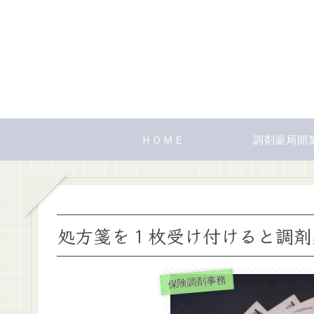
ＨＯＭＥ
調剤薬局開
処方箋を１枚受け付けると調剤
保険調剤事務