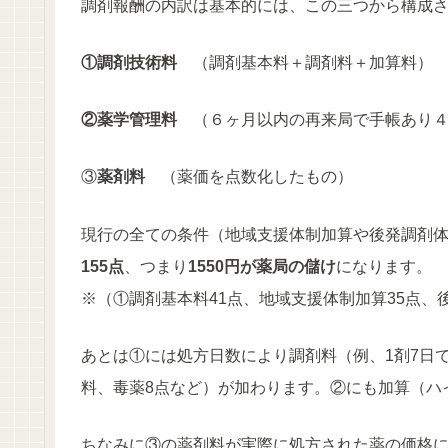
調剤報酬の内訳は基本的には、この三つから構成
①調剤技術料
（調剤基本料＋調剤料＋加算料）
②薬学管理料
（６ヶ月以内の再来局で手帳あり
③
薬剤料
（薬価を点数化したもの）
現行の全ての条件（地域支援体制加算や後発調剤
155点
、つまり
1550円が薬局の儲け
になります。
※（①調剤基本料41点、地域支援体制加算35点、
あとは①には処方日数により調剤料（例、1剤7日で
料、毒薬8点など）が加わります。②にも加算（ハイ
ちなみに③の薬剤料が実際に処方された薬の価格