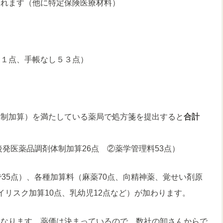
されます（他に特定保険医療材料）
４１点、手帳なし５３点）
体制加算）を満たしている薬局で処方箋を提出すると
合計
後発医薬品調剤体制加算26点 ②薬学管理料53点）
35点）、各種加算料（麻薬70点、向精神薬、覚せい剤原
リスク加算10点、乳幼児12点など）が加わります。
になります。薬価は決まっているので、数社の卸さんからで