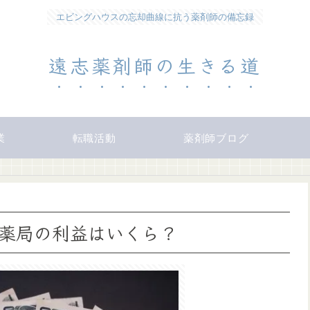
エビングハウスの忘却曲線に抗う薬剤師の備忘録
遠志薬剤師の生きる道
業
転職活動
薬剤師ブログ
薬局の利益はいくら？