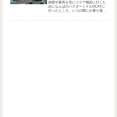
雑貨や家具を見にイケア鶴浜に行くた
めになんばのバスターミナルOCATに
行ったところ、いつの間にか乗り場が
変更になっていました。 それだけで
なく以前は無料バスだったのですが、
有料化（大人210円、小児110円）さ
れていました。バス乗り場所は、...