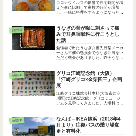
コロナウイルスの影響で自宅時間が増
えた事に比例して家族の時間が増加
し、一緒に料理をするようになった事
は我が家にとって良い傾向かと思いま
す。しかし今年はコロナで台湾に行く
事は出来そうにないので、それならば
うなぎの骨が喉に刺さって痛
病院受診
余暇時間を使って食べたかった胡椒餅
みで耳鼻咽喉科に行こうとし
を自...
た話
勉強会で出たうなぎ弁当先日某メーカ
ーさん主催の勉強会でうなぎ弁当をい
ただく機会がありました。昨今うなぎ
の価格が高騰しているので自分でうな
ぎを食べる事もあまりないので嬉しく
て仕方ありませんでした。しかし門前
グリコ江崎記念館（大阪）
余暇活動
医院の午前診が押した事、そして勉強
「江崎グリコ×金栗四三」企画
会...
展
江崎グリコ株式会社本社(大阪市西淀
川区)の江崎記念館：グリコミュージ
アムを見学してきました。入場料は無
料ですが、平日に見学する場合は事前
に予約が必要です。月曜日～金曜日に
電話（TEL：06-6477-8257）（受付時
なんば⇔IKEA鶴浜（2018年4
余暇活動
間：開館日10:00～...
月より）往復バスの乗り場変
更と有料化