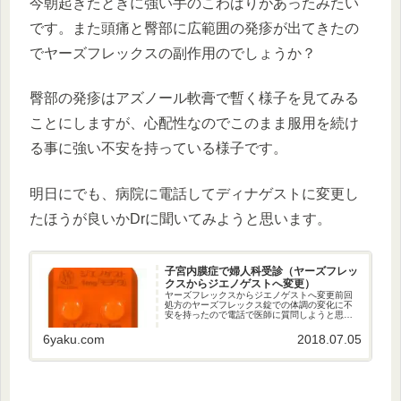
今朝起きたときに強い手のこわばりがあったみたい
です。また頭痛と臀部に広範囲の発疹が出てきたの
でヤーズフレックスの副作用のでしょうか？
臀部の発疹はアズノール軟膏で暫く様子を見てみる
ことにしますが、心配性なのでこのまま服用を続け
る事に強い不安を持っている様子です。
明日にでも、病院に電話してディナゲストに変更し
たほうが良いかDrに聞いてみようと思います。
子宮内膜症で婦人科受診（ヤーズフレッ
クスからジエノゲストへ変更）
ヤーズフレックスからジエノゲストへ変更前回
処方のヤーズフレックス錠での体調の変化に不
安を持ったので電話で医師に質問しようと思っ
たのですが、受付にて「電話での質問に答える
と診療費が発生しますのでご来院ください」と
6yaku.com
2018.07.05
の事だったので予約をして再度受...