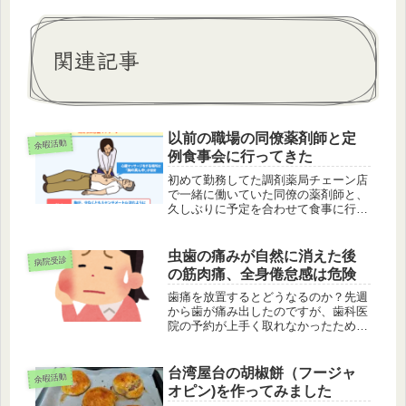
関連記事
以前の職場の同僚薬剤師と定
余暇活動
例食事会に行ってきた
初めて勤務してた調剤薬局チェーン店
で一緒に働いていた同僚の薬剤師と、
久しぶりに予定を合わせて食事に行っ
てきました。現在は、お互い別々の薬
局で働いているのですが、近況報告と
情報交換（最近の薬の話や持病につい
虫歯の痛みが自然に消えた後
病院受診
ての話、各々の職場の働きやすさ等）
の筋肉痛、全身倦怠感は危険
も...
歯痛を放置するとどうなるのか？先週
から歯が痛み出したのですが、歯科医
院の予約が上手く取れなかったため、
痛みを放置したまま1週間以上耐える
日々を過ごしていました。最初は冷た
いものが沁みる程度でしたが、段々温
台湾屋台の胡椒餅（フージャ
余暇活動
かいものが沁みるようになってきまし
オピン)を作ってみました
た...