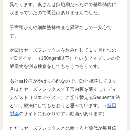
異なります。奥さんは卵胞期だったので基準値内に
収まっていたので問題はありませんでした。
子宮頸がんや細菌塗抹検査も異常なしで一安心で
す。
次回はヤーズフレックスを飲みだして１ヶ月たつの
でDダイマー（150ng/ml以下）というフィブリンの分
解産物を測る検査をしてもらうつもりです。
あと血栓症がやはり心配なので、Drと相談して３ヶ
月ほどヤーズフレックスで子宮内膜を薄くしてディ
ナゲスト（ジエノゲスト）に切り替えるSequential法
という療法にしてもらおうと思っています。（
持田
製薬
のサイトにわかりやすい動画があります）
ただしヤーズフレックスと比較すると薬代が毎月倍