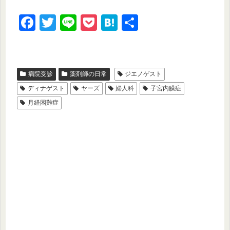
F
T
Li
P
H
共
a
wi
n
o
at
有
c
tt
e
ck
e
e
er
et
n
病院受診
薬剤師の日常
ジエノゲスト
b
a
ディナゲスト
ヤーズ
婦人科
子宮内膜症
o
月経困難症
o
k