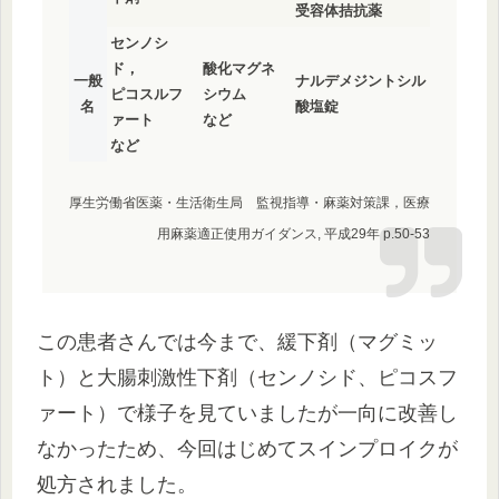
受容体拮抗薬
センノシ
ド，
酸化マグネ
一般
ナルデメジントシル
ピコスルフ
シウム
名
酸塩錠
ァート
など
など
厚生労働省医薬・生活衛生局 監視指導・麻薬対策課，医療
用麻薬適正使用ガイダンス, 平成29年 p.50-53
この患者さんでは今まで、緩下剤（マグミッ
ト）と大腸刺激性下剤（センノシド、ピコスフ
ァート）で様子を見ていましたが一向に改善し
なかったため、今回はじめてスインプロイクが
処方されました。