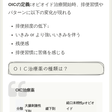
OICの定義:
オピオイド治療開始時、排便習慣や
パターンに以下の変化が現れる
排便頻度の低下↓
いきみ or より強いいきみを伴う
残便感
排便習慣に苦痛を感じる
ＯＩＣ治療薬の種類は？
OIC治療薬
経口末梢性
μ
オピオ
大腸刺激性
分類
緩下剤
イド
下剤