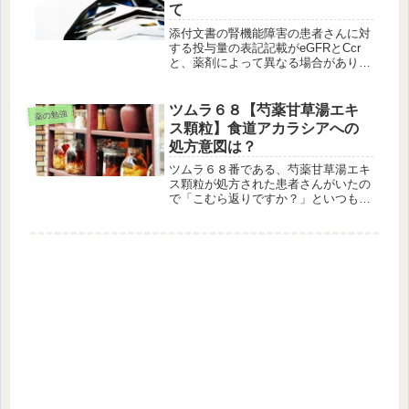
て
添付文書の腎機能障害の患者さんに対
する投与量の表記記載がeGFRとCcr
と、薬剤によって異なる場合がありま
す。自身の健康診断や血液検査の検査
値を気にされている患者さんであれ
ば、「ちょっと腎機能の数字が悪いみ
ツムラ６８【芍薬甘草湯エキ
薬の勉強
たいなんです…」と、SCｒやCCｒ...
ス顆粒】食道アカラシアへの
処方意図は？
ツムラ６８番である、芍薬甘草湯エキ
ス顆粒が処方された患者さんがいたの
で「こむら返りですか？」といつもの
如く聞いたところ、患者さんからは
「食道アカラシアと言われました」と
の回答でした。食道アカラシアに芍薬
甘草湯ですか‥？私はこの使用方法を
知ら...