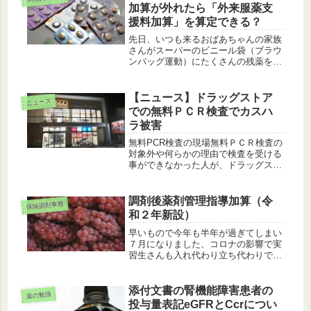
使用されてきましたが新しい選択肢が
加算が外れたら「外来服薬支
また...
援料加算」を算定できる？
先日、いつも来るおばあちゃんの家族
さんがスーパーのビニール袋（ブラウ
ンバッグ運動）にたくさんの残薬を持
ってきて、「薬の整理をして欲しい」
と依頼がありました。ブラウンバッグ
運動は、1980年代にアメリカで始まっ
【ニュース】ドラッグストア
ニュース
たと言われ、病院での処方薬だけで...
での無料ＰＣＲ検査でカスハ
ラ被害
無料PCR検査の現場無料ＰＣＲ検査の
対象外や何らかの理由で検査を受ける
事ができなかった人が、ドラッグスト
ア等でカスハラ被害を起こしていると
いうニュースを拝見しました。関係者
は「要件外で検査できないと伝えると
調剤後薬剤管理指導加算（令
保険調剤事務
暴言を吐かれる。従業員が自身では
和２年新設）
ど...
早いもので今年も半年が過ぎてしまい
７月になりました、コロナの影響で実
習生さんも入れ代わり立ち代わりでか
なり大変そうです。実習生さんも新し
い環境に慣れるまでは大変だと思いま
すが、朗らかで一生懸命な様子が伝わ
添付文書の腎機能障害患者の
薬の勉強
ってきてこちらも元気になります。調
投与量表記eGFRとCcrについ
剤...