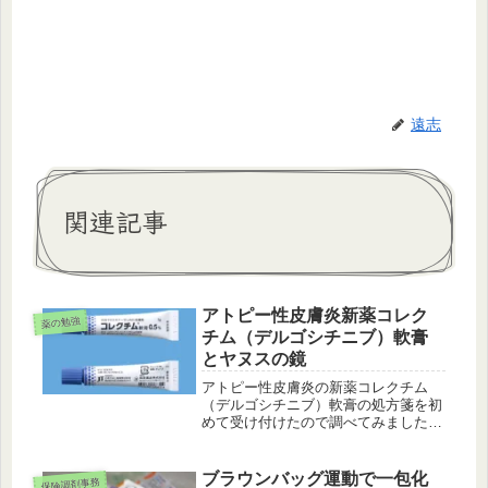
遠志
関連記事
アトピー性皮膚炎新薬コレク
薬の勉強
チム（デルゴシチニブ）軟膏
とヤヌスの鏡
アトピー性皮膚炎の新薬コレクチム
（デルゴシチニブ）軟膏の処方箋を初
めて受け付けたので調べてみました。
アトピー性皮膚炎の治療薬としては、
ステロイド外用薬やプロトピック（タ
クロリムス）軟膏などの塗り薬が主に
ブラウンバッグ運動で一包化
保険調剤事務