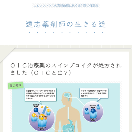
エビングハウスの忘却曲線に抗う薬剤師の備忘録
遠志薬剤師の生きる道
ＯＩＣ治療薬のスインプロイクが処方され
ました（ＯＩＣとは？）
薬の勉強