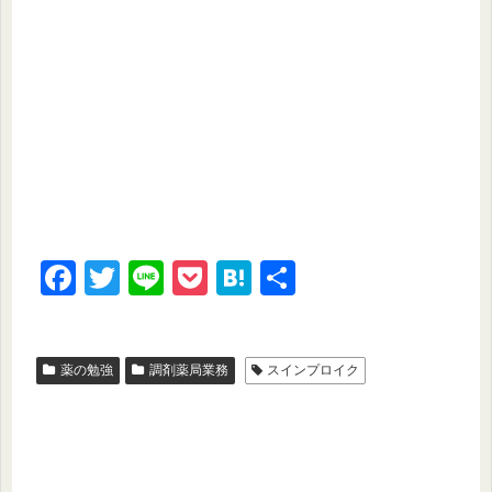
F
T
Li
P
H
共
a
wi
n
o
at
有
c
tt
e
ck
e
薬の勉強
調剤薬局業務
スインプロイク
e
er
et
n
b
a
o
o