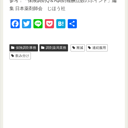
参考：「保険調剤Q＆A調剤報酬点数のポイント」編
集 日本薬剤師会 じほう社
F
T
Li
P
H
共
a
wi
n
o
at
有
c
tt
e
ck
e
保険調剤事務
調剤薬局業務
漸減
連続服用
e
er
et
n
飲み分け
b
a
o
o
k