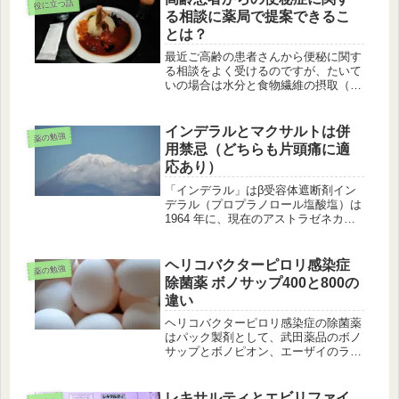
役に立つ話
ダーにセットする。そして居宅療養管
る相談に薬局で提案できるこ
理...
とは？
最近ご高齢の患者さんから便秘に関す
る相談をよく受けるのですが、たいて
いの場合は水分と食物繊維の摂取（水
溶性食物繊維を多めに摂取）や腹壁の
軽いマッサージや運動等の保存的治療
における生活習慣の改善を提案してい
インデラルとマクサルトは併
薬の勉強
ます。しかし改善が見られない場合に
用禁忌（どちらも片頭痛に適
大...
応あり）
「インデラル」はβ受容体遮断剤イン
デラル（プロプラノロール塩酸塩）は
1964 年に、現在のアストラゼネカ社
で開発された交感神経β受容体遮断剤
です。古くからある薬であり、狭心
症、不整脈の治療薬として製造承認さ
ヘリコバクターピロリ感染症
薬の勉強
れ、高血圧に対する効果も確認され...
除菌薬 ボノサップ400と800の
違い
ヘリコバクターピロリ感染症の除菌薬
はパック製剤として、武田薬品のボノ
サップとボノピオン、エーザイのラベ
キュアとラベファインのパック製剤が
あります。一次除菌 （1回量） ボノ
サップパック400/800（ﾎﾞﾉﾌﾟﾗｻﾞﾝ
レキサルティとエビリファイ