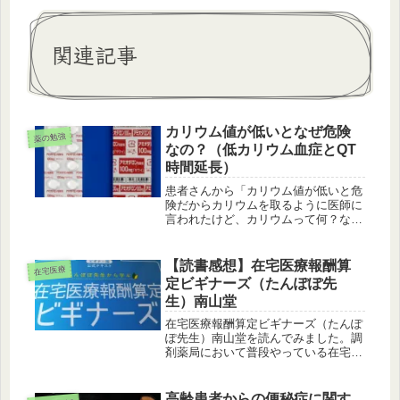
関連記事
カリウム値が低いとなぜ危険
薬の勉強
なの？（低カリウム血症とQT
時間延長）
患者さんから「カリウム値が低いと危
険だからカリウムを取るように医師に
言われたけど、カリウムって何？なん
で危険なの？」と質問されました。低
カリウムにより筋肉の動きが悪くなっ
て、力が入りにくくなったり痙攣をお
【読書感想】在宅医療報酬算
在宅医療
こすことがあります。また心臓の筋肉
定ビギナーズ（たんぽぽ先
で...
生）南山堂
在宅医療報酬算定ビギナーズ（たんぽ
ぽ先生）南山堂を読んでみました。調
剤薬局において普段やっている在宅医
療（施設や個人宅共に）の業務は、調
剤業務として氏名や用法を印字した一
包化して患者さんに配達しお薬カレン
高齢患者からの便秘症に関す