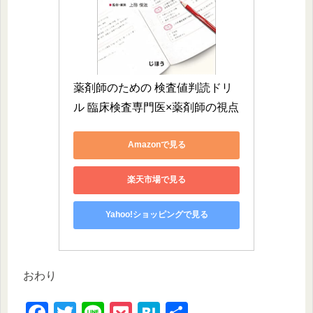
薬剤師のための 検査値判読ドリ
ル 臨床検査専門医×薬剤師の視点
Amazonで見る
楽天市場で見る
Yahoo!ショッピングで見る
おわり
F
T
Li
P
H
共