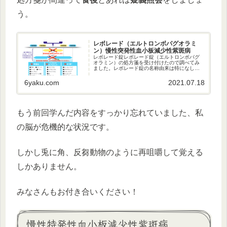
う。
レボレード（エルトロンボパグオラミ
ン）慢性突発性血小板減少性紫斑病
レボレード錠レボレード錠（エルトロンボパグ
オラミン）の処方箋を受け付けたので調べてみ
ました。レボレード錠の名称由来は特になしト
ロンボポエチン（ＴＰＯ）受容体作動薬【適応
症】1. 慢性特発性血小板減少性紫斑病初回は
6yaku.com
2021.07.18
12.5ｍｇ1日1回服用で...
もう前回学んだ内容をすっかり忘れていました、私
の脳が危機的な状況です。
しかし兎に角、反芻動物のように再咀嚼して覚える
しかありません。
みなさんもお付き合いください！
慢性特発性血小板減少性紫斑病