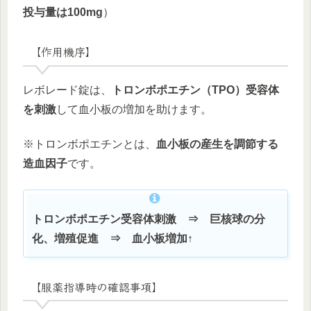
投与量は100mg
）
【作用機序】
レボレード錠は、
トロンボポエチン（TPO）受容体
を刺激
して血小板の増加を助けます。
※トロンボポエチンとは、
血小板の産生を調節する
造血因子
です。
トロンボポエチン受容体刺激 ⇒ 巨核球の分
化、増殖促進 ⇒ 血小板増加↑
【服薬指導時の確認事項】