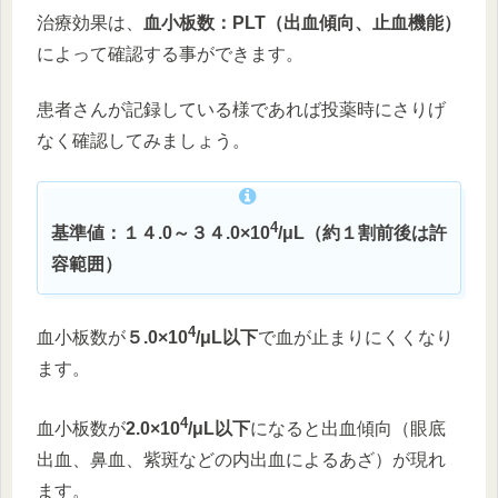
治療効果は、
血小板数：PLT（出血傾向、止血機能）
によって確認する事ができます。
患者さんが記録している様であれば投薬時にさりげ
なく確認してみましょう。
4
基準値：１４.0～３４.0×10
/μL（約１割前後は許
容範囲）
4
血小板数が
５.0×10
/μL以下
で血が止まりにくくなり
ます。
4
血小板数が
2.0×10
/μL以下
になると出血傾向（眼底
出血、鼻血、紫斑などの内出血によるあざ）が現れ
ます。