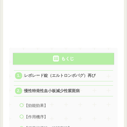
もくじ
レボレード錠（エルトロンボパグ）再び
慢性特発性血小板減少性紫斑病
【効能効果】
【作用機序】