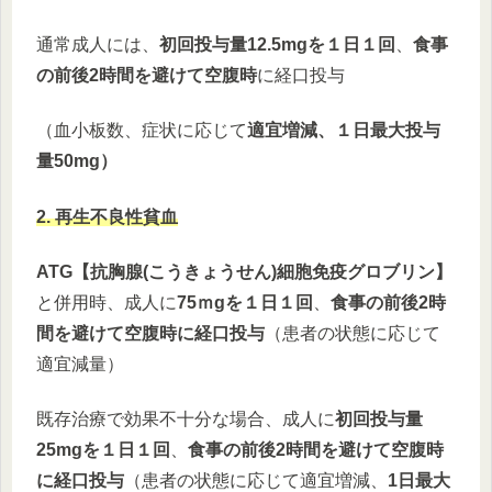
通常成人には、
初回投与量12.5mgを１日１回
、
食事
の前後2時間を避けて空腹時
に経口投与
（血小板数、症状に応じて
適宜増減、
１日最大投与
量50mg）
2. 再生不良性貧血
ATG【抗胸腺(こうきょうせん)細胞免疫グロブリン】
と併用時、成人に
75ｍgを１日１回
、
食事の前後2時
間を避けて空腹時に経口投与
（患者の状態に応じて
適宜減量）
既存治療で効果不十分な場合、成人に
初回投与量
25mgを１日１回
、
食事の前後2時間を避けて空腹時
に経口投与
（患者の状態に応じて適宜増減、
1日最大