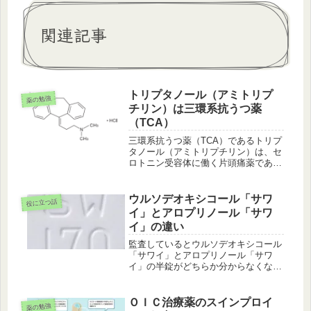
関連記事
トリプタノール（アミトリプ
薬の勉強
チリン）は三環系抗うつ薬
（TCA）
三環系抗うつ薬（TCA）であるトリプ
タノール（アミトリプチリン）は、セ
ロトニン受容体に働く片頭痛薬である
トリプタン系製剤に似た名称をしてい
ます。トリプタノール（アミトリプチ
リン塩酸塩錠）は古くからある三環系
ウルソデオキシコール「サワ
役に立つ話
抗うつ薬（TCA）です。名称の由来...
イ」とアロプリノール「サワ
イ」の違い
監査しているとウルソデオキシコール
「サワイ」とアロプリノール「サワ
イ」の半錠がどちらか分からなくなる
場合がありました。識別コードが見え
る数字の部分はもちろん分かるのです
が、「SW」の記載部分はどちらも白
ＯＩＣ治療薬のスインプロイ
薬の勉強
い半割錠ですのでほぼ同じ様に見えま