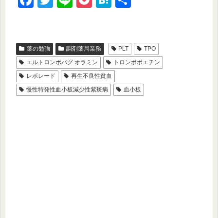
a
wi
n
o
at
有
c
tt
e
ck
e
e
er
et
n
薬の勉強
調剤薬局業務
PLT
TPO
b
a
エルトロンボパグ オラミン
トロンボポエチン
o
レボレード
再生不良性貧血
o
慢性特発性血小板減少性紫斑病
血小板
k