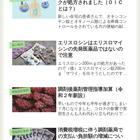
クが処方されました（ＯＩＣ
す。...
とは？）
新しい在宅の患者さんで、オキシコン
チン錠とオキノーム散による疼痛コン
トロールをされている方の便秘の副作
用がひどく、今回初めてシオノギ製薬
のスインプロイクが処方されました。
スインプロイク（一般名：ナルデメジ
エリスロシンはエリスロマイ
薬の勉強
ントシル酸塩錠）まずはスインプロイ
シンの先発医薬品ではないの
ク...
で注意
エリスロシン200ｍｇの処方があった
ので（後）エリスロマイシン錠200ｍ
ｇ「サワイ」を出そうとしたのです
が、先輩にエリスロマイシン錠200ｍ
ｇ「サワイ」はエリスロシンの後発で
はないですよと教えて頂きました。保
調剤後薬剤管理指導加算（令
保険調剤事務
険薬辞典（平成30年4月版ｐ46...
和２年新設）
早いもので今年も半年が過ぎてしまい
７月になりました、コロナの影響で実
習生さんも入れ代わり立ち代わりでか
なり大変そうです。実習生さんも新し
い環境に慣れるまでは大変だと思いま
すが、朗らかで一生懸命な様子が伝わ
消費税増税に伴う調剤薬局で
保険調剤事務
ってきてこちらも元気になります。調
の支払い負担額の増減につい
剤...