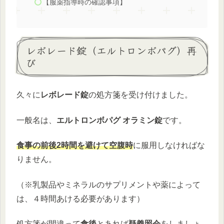
【服薬指導時の確認事項】
レボレード錠（エルトロンボパグ）再
び
久々に
レボレード錠
の処方箋を受け付けました。
一般名は、
エルトロンボパグ オラミン錠
です。
食事の前後2時間を避けて空腹時
に服用しなければな
りません。
（※乳製品やミネラルのサプリメントや薬によって
は、４時間あける必要があります）
処方箋が間違って
食後
とあれば
疑義照会
をしましょ