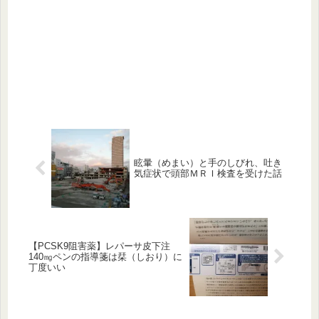
眩暈（めまい）と手のしびれ、吐き
気症状で頭部ＭＲＩ検査を受けた話
【PCSK9阻害薬】レパーサ皮下注
140㎎ペンの指導箋は栞（しおり）に
丁度いい