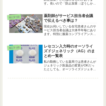
す。長いので「防止加算：ぼうしかさ
ん」と呼んでいる方も多いかもしれま
せん。他院処方のレバミピドが重複し
ていたので疑義紹介をして削除しても
薬剤師がサービス担当者会議
役に立つ話
らった場合に加算を取ると逆に高くな
で伝えるべき事は？
っ...
現在お伺いしている在宅患者さんのサ
ービス担当者会議は大体半年毎にあり
ます。特別に服薬コンプライアンスに
問題がある患者さんではないので、今
回は薬剤師として伝えるべき事はなか
ったのですが、何か役に立てる事、提
レセコン入力時のオーソライ
役に立つ話
案できる事はないかと思い考えてみる
ズドジェネリック（AG）のま
事...
とめ一覧表
私の勤務している薬局では患者さんが
ジェネリック医薬品の変更がOKだっ
たとしても、オーソライズドジェネリ
ック（AG）のみOKの患者さんである
場合があるので、その場合はレセコン
でもAGを選択する必要があります。
オーソライズドジェネリックは、英
語...