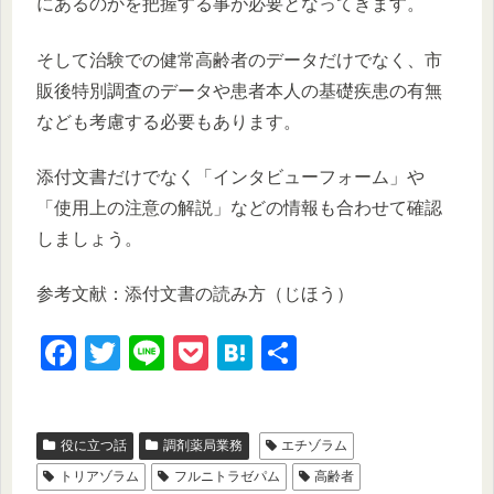
にあるのかを把握する事が必要となってきます。
そして治験での健常高齢者のデータだけでなく、市
販後特別調査のデータや患者本人の基礎疾患の有無
なども考慮する必要もあります。
添付文書だけでなく「インタビューフォーム」や
「使用上の注意の解説」などの情報も合わせて確認
しましょう。
参考文献：添付文書の読み方（じほう）
F
T
Li
P
H
共
a
wi
n
o
at
有
c
tt
e
ck
e
役に立つ話
調剤薬局業務
エチゾラム
e
er
et
n
トリアゾラム
フルニトラゼパム
高齢者
b
a