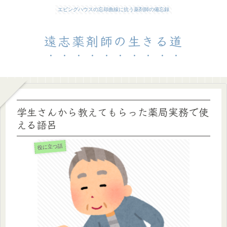
エビングハウスの忘却曲線に抗う薬剤師の備忘録
遠志薬剤師の生きる道
学生さんから教えてもらった薬局実務で使
える語呂
役に立つ話