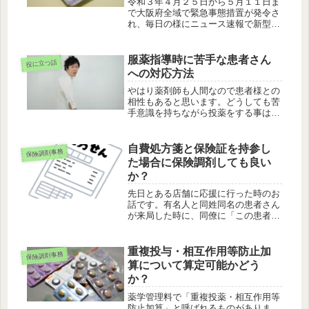
令和３年４月２５日から５月１１日ま
で大阪府全域で緊急事態措置が発令さ
れ、毎日の様にニュース速報で新型コ
ロナウイルス感染症（COVID-19）の
感染者数が増え続けています。当然で
すがコロナ対応している病院から近隣
服薬指導時に苦手な患者さん
役に立つ話
コロナ療養施設へ移っている患者...
への対応方法
やはり薬剤師も人間なので患者様との
相性もあると思います。どうしても苦
手意識を持ちながら投薬をする事はな
いでしょうか？そんな時、皆さんはど
うしていますか？同僚の薬剤師さんに
投薬を押し付けていないでしょうか？
自費処方箋と保険証を持参し
保険調剤事務
苦手なタイプの患者さんは？ちなみ
た場合に保険調剤しても良い
に、...
か？
先日とある店舗に応援に行った時のお
話です。有名人と同姓同名の患者さん
が来局した時に、同僚に「この患者さ
んの名前、有名人〇〇さんとまったく
同じですね」と言ったのですが「い
や、ちょっと分からないですね…」と
重複投与・相互作用等防止加
保険調剤事務
なりました。その後、職場の誰一人と
算について算定可能かどう
して...
か？
薬学管理料で「重複投薬・相互作用等
防止加算」と呼ばれるものがありま