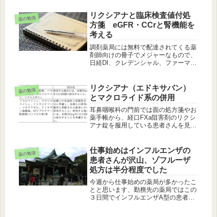
同じですね」と言ったのですが「い
や、ちょっと分からないですね…」と
リクシアナと臨床検査値付処
薬の勉強
なりました。その後、職場の誰一人と
方箋 eGFR・CCrと腎機能を
して...
考える
調剤薬局には無料で配達されてくる薬
剤師向けの冊子でメジャーなもので、
日経DI、クレデンシャル、ファーマト
リビューンなどがあります。（他にも
エクセレントファーマシーなど色々あ
る）これだけでも、毎回きっちり読ん
リクシアナ（エドキサバン）
薬の勉強
でいればけっこう勉強になります。
とマクロライド系の併用
し...
耳鼻咽喉科の門前では面の処方箋やお
薬手帳から、経口FXa阻害剤のリクシ
アナ錠を服用している患者さんを見か
ける事がよくあります。そして門前の
耳鼻科の先生はクラリスロマイシンを
かなりの頻度で使用するので併用薬に
仕事始めはインフルエンザの
薬の勉強
注意していますが、併用禁忌ではな
患者さんが沢山、ゾフルーザ
い...
処方は半分程度でした
今週から仕事始めの薬局が多かったこ
とと思います、勤務先の薬局ではこの
３日間でインフルエンザA型の患者さ
んが結構多かったように思います。門
前によって異なりますが新しいものが