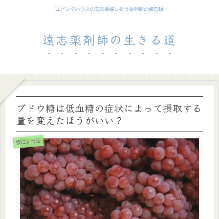
エビングハウスの忘却曲線に抗う薬剤師の備忘録
遠志薬剤師の生きる道
ブドウ糖は低血糖の症状によって摂取する
量を変えたほうがいい？
役に立つ話