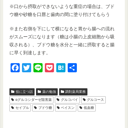
※口から摂取ができないような重症の場合は、ブド
ウ糖や砂糖を口唇と歯肉の間に塗り付けてもらう
※また右側を下にして横になると胃から腸への流れ
がスムーズになります（糖は小腸の上皮細胞から吸
収される）、ブドウ糖を水分と一緒に摂取すると腸
に早く到達します。
F
T
Li
P
H
共
a
wi
n
o
at
有
c
tt
e
ck
e
役に立つ話
薬の勉強
調剤薬局業務
e
er
et
n
αグルコシダーゼ阻害薬
グルコバイ
グルコース
b
a
セイブル
ブドウ糖
ベイスン
低血糖
o
o