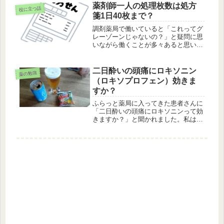
大好きな先生は早速ゾフルーザの処方
薬剤師一人の処理枚数は処方
役に立つ話
でした。イナビルもまだまだ処方であ
箋1日40枚まで？
り...
調剤薬局で働いていると「これってグ
レーゾーンじゃないの？」と疑問に思
いながら働くことが多々あると思いま
す。今回はそういった疑問点を解き明
かしスッキリした気持ちで勤務できる
様に、複雑に入り組んだ調剤薬局業務
二日酔いの頭痛にロキソニン
薬の勉強
に鋭いメスを入れ、さまざまな謎や疑
（ロキソプロフェン）効きま
問...
すか？
ふらっと薬局に入ってきた患者さんに
「二日酔いの頭痛にロキソニンって効
きますか？」と聞かれました。私は普
段お酒を飲む習慣がありません。一度
だけ大学生の頃にその当時付き合って
いた彼女に振られて、リバプールとい
うBARでスピリタスというアルコー
ル...