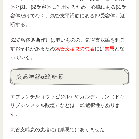
体とβ1、β2受容体に作用するため、心臓にあるβ1受
容体だけでなく、気管支平滑筋にあるβ2受容体も遮
断する。
β2受容体遮断作用は弱いものの、気管支収縮を起こ
すおそれがあるため
気管支喘息の患者
には
禁忌
とな
っている。
交感神経α遮断薬
エブランチル（ウラピジル）やカルデナリン（ドキ
サゾシンメシル酸塩）などは、α1選択性がありま
す。
気管支喘息の患者には禁忌ではありません。