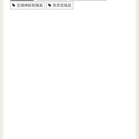
e
er
et
n
交感神経刺激薬
気管支喘息
b
a
o
o
k