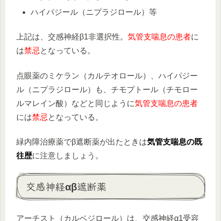
ハイパジール（ニプラジロール）等
上記は、交感神経β1非選択性。
気管支喘息の患者
に
は
禁忌
となっている。
点眼薬のミケラン（カルテオロール）、ハイパジー
ル（ニプラジロール）も、チモプトール（チモロー
ルマレイン酸）などと同じように
気管支喘息の患者
には
禁忌
となっている。
緑内障治療薬でβ遮断薬が出たときは
気管支喘息の既
往歴
に注意しましょう。
交感神経αβ遮断薬
アーチスト（カルベジロール）は、交感神経α1受容