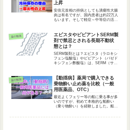
上昇
安倍元首相の持病としても潰瘍性大腸
炎は有名ですが、国内患者は約22万人
もいます。そして軽症～中等症の活動
期潰瘍性大腸炎の寛解導入治療法の初
期治療などに用いられるリアルダ錠
（一般名：メサラジン腸溶錠）。・通
エビスタやビビアントSERM製
薬の勉強
常、成人にはメサラジンとして1日1
剤で禁忌とされる長期不動状
回...
態とは？
SERM製剤とは？エビスタ（ラロキシ
フェン塩酸塩）やビビアント（バゼド
キシフェン酢酸塩）は、SERM（サー
ム・Selective Estrogen Receptor
Modulator：選択的エストロゲン受容
体モジュレーター）に分類され閉経...
【動揺病】薬局で購入できる
薬の勉強
乗物酔い止め薬を比較（一般
用医薬品、OTC）
最近よくフェリー等の船に乗る事が多
いのですが、初めて本格的な船酔い
（乗り物酔い）を経験しました。船は
大きければ大きいほど酔いにくいと言
われています。よって総トン数が
10,000トンの船よりも、115,875トン
のダイヤモンドプリンセス号や、...