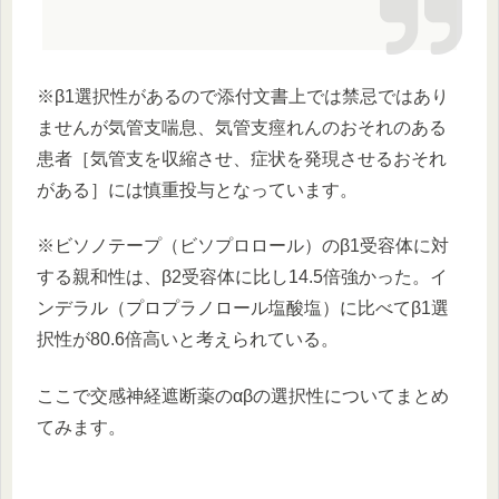
※β1選択性があるので添付文書上では禁忌ではあり
ませんが気管支喘息、気管支痙れんのおそれのある
患者［気管支を収縮させ、症状を発現させるおそれ
がある］には慎重投与となっています。
※ビソノテープ（ビソプロロール）のβ1受容体に対
する親和性は、β2受容体に比し14.5倍強かった。イ
ンデラル（プロプラノロール塩酸塩）に比べてβ1選
択性が80.6倍高いと考えられている。
ここで交感神経遮断薬のαβの選択性についてまとめ
てみます。