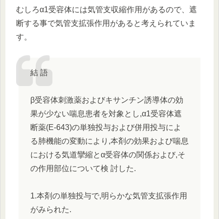
むしろα1受容体には気管支収縮作用があるので、遮
断する事で気管支拡張作用があると考えられていま
す。
結 語
β受容体刺激薬およびキサンチン誘導体の効
果が少ない喘息患者を対象とし,α1受容体遮
断薬(E-643)の単独投与および併用投与によ
る肺機能の変動により,本剤の効果および喘息
における気道攣縮とα受容体の関係および,そ
の作用部位について検 討した.
1.本剤の単独投与で,明らかな気管支拡張作用
がみられた.