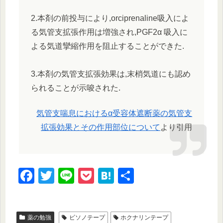
2.本剤の前投与により,orciprenaline吸入によ
る気管支拡張作用は増強され,PGF2α 吸入に
よる気道攣縮作用を阻止することができた.
3.本剤の気管支拡張効果は,末梢気道にも認め
られることが示唆された.
気管支喘息におけるα受容体遮断薬の気管支
拡張効果とその作用部位について
より引用
F
T
Li
P
H
共
a
wi
n
o
at
有
c
tt
e
ck
e
薬の勉強
ビソノテープ
ホクナリンテープ