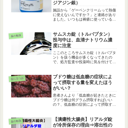
ジアジン銀）
施設から「ゲーベンクリームって熱傷
に使えないんですか？」と連絡があり
ました。いつもは褥瘡に使っているの
だが、ちょっとした熱傷に使えるので
あれば施設に残っていたゲーベンクリ
ーム使おうと思ったそうです。ゲーベ
サムスカ錠（トルバプタン）
薬の勉強
ンクリームの適応症には熱傷があるの
投与中は、血清ナトリウム濃
で...
度に注意
ここのところサムスカ錠（トルバプタ
ン）を扱う機会が多くなってきたの
で、処方監査や投薬時に気を付けてお
きたい事をまとめてみました。添付文
書には警告や禁忌の項目がびっしりと
記載されているのと、過去に使用上の
ブドウ糖は低血糖の症状によ
役に立つ話
注意の改訂があったり、高齢患者の家
って摂取する量を変えたほう
族さ...
がいい？
患者さんより「低血糖が起きたときに
ブドウ糖は何グラム摂取すればいい
の？、低血糖の症状によって摂取する
量を変えたほうがいいのかな？」と聞
かれました。この患者さんにいつも薬
局で渡しているブドウ糖は、1包に2錠
【潰瘍性大腸炎】リアルダ錠
薬の勉強
（5ｇ）が入ったものを渡していまし
が冷所保存の理由⇒溶出性の
た...